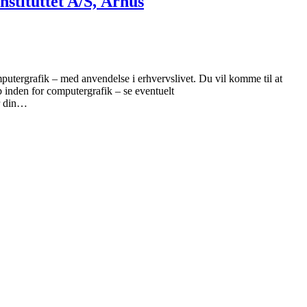
stituttet A/S, Århus
putergrafik – med anvendelse i erhvervslivet. Du vil komme til at
b inden for computergrafik – se eventuelt
or din…