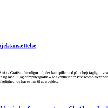
ojektansættelse
 Artist / Grafisk-altmuligmand, der kan spille med på et højt fagligt ni
tiger sig med IT og computergrafik – se eventuelt https://viscomp.alexan
n faglighed, og har evnen til at arbejde…