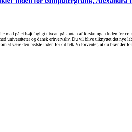
kler inden for computergrafik, Alexandra In
e med på et højt fagligt niveau på kanten af forskningen inden for com
ed universiteter og dansk erhvervsliv. Du vil blive tilknyttet det nye la
m at være den bedste inden for dit felt. Vi forventer, at du brænder f